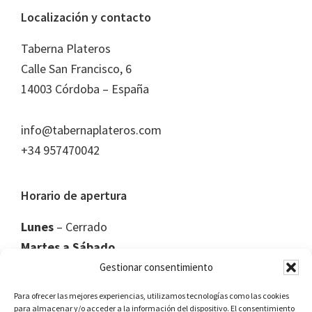
Footer
Localización y contacto
Taberna Plateros
Calle San Francisco, 6
14003 Córdoba – España
info@tabernaplateros.com
+34 957470042
Horario de apertura
Lunes
– Cerrado
Martes a Sábado
11:00 a 16:00 y
Gestionar consentimiento
de 20:00 a CIERRE
Para ofrecer las mejores experiencias, utilizamos tecnologías como las cookies
Domingo
para almacenar y/o acceder a la información del dispositivo. El consentimiento