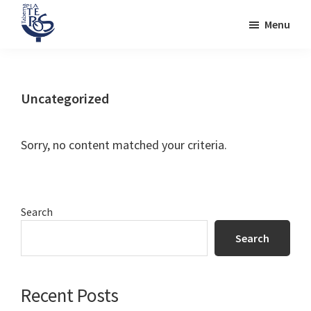
Skip
Skip
Skip
Menu
to
to
to
Taberna
main
primary
footer
Desde
plateros
content
sidebar
1872
Uncategorized
Sorry, no content matched your criteria.
Primary
Search
Sidebar
Search
Recent Posts